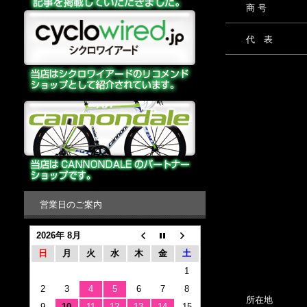
商 号
代 表
営業日のご案内
2026年 8月
日
月
火
水
木
金
土
1
2
3
4
5
6
7
8
所在地
9
10
11
12
13
14
15