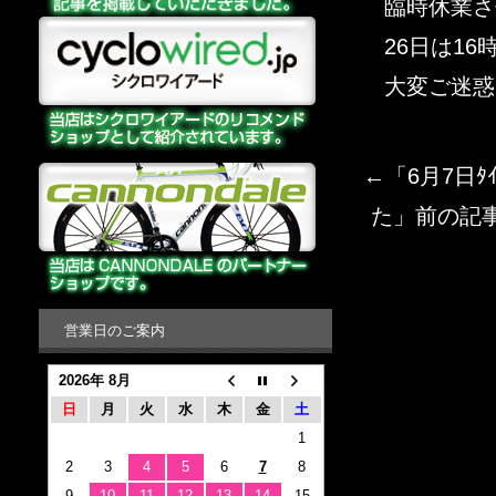
臨時休業さ
26日は1
大変ご迷惑
←「
6月7日ﾀ
た
」前の記
営業日のご案内
2026年 8月
日
月
火
水
木
金
土
1
2
3
4
5
6
7
8
9
10
11
12
13
14
15